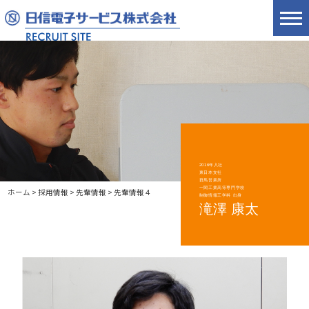
2016年入社
東日本支社
群馬営業所
一関工業高等専門学校
ホーム
>
採用情報
>
先輩情報
>
先輩情報４
制御情報工学科 出身
滝澤 康太