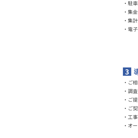
・駐車
・集金
・集計
・電子
3
・ご相
・調査
・ご提
・ご契
・工事
・オー