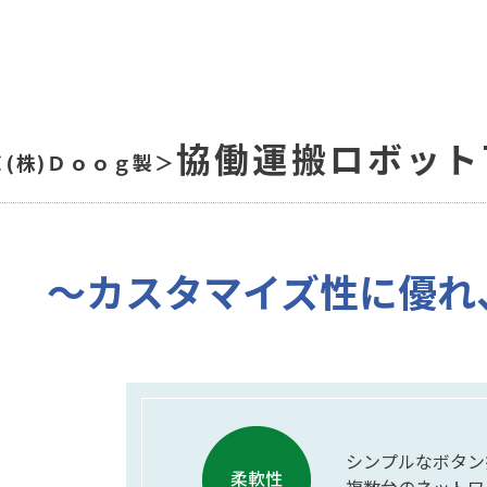
協働運搬ロボットT
＜(株)Ｄｏｏｇ製＞
〜カスタマイズ性に優れ
シンプルなボタン