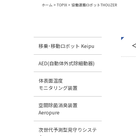
ホーム
>
TOPIX
>
協働運搬ロボットTHOUZER
移乗･移動ロボット Keipu
AED(自動体外式除細動器)
体表面温度
モニタリング装置
空間除菌消臭装置
Aeropure
次世代予測型見守りシステ