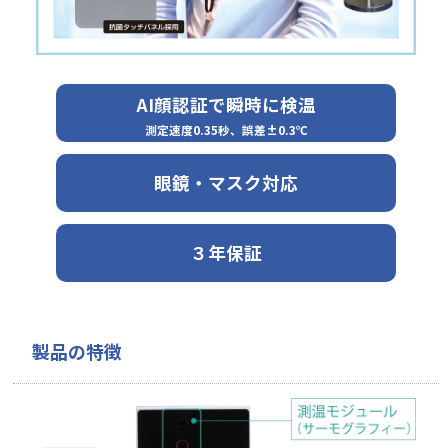
AI顔認証で瞬時に検温
測定速度0.35秒、誤差±0.3℃
眼鏡・マスク対応
３年保証
製品の特徴