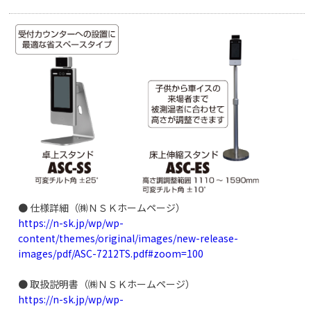
● 仕様詳細（㈱ＮＳＫホームページ）
https://n-sk.jp/wp/wp-
content/themes/original/images/new-release-
images/pdf/ASC-7212TS.pdf#zoom=100
● 取扱説明書（㈱ＮＳＫホームページ）
https://n-sk.jp/wp/wp-