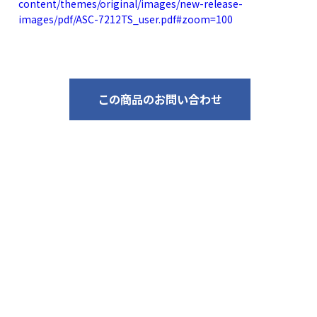
content/themes/original/images/new-release-
images/pdf/ASC-7212TS_user.pdf#zoom=100
この商品のお問い合わせ