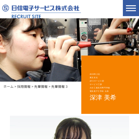
2020年入社
東京支社
AFCサービス部
サービス三課
ホーム
>
採用情報
>
先輩情報
>
先輩情報３
大分工業高等専門学校
電気電子工学科 出身
深津 美希