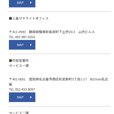
MAP
■三島サテライトオフィス
〒411-0943 静岡県駿東郡長泉町下土狩20-3 山光ビルＡ
TEL 055-987-0350
MAP
■中部営業所
サービス一課
〒451-0051 愛知県名古屋市西区則武新町3丁目1-17 BIZrium名古
屋
TEL 052-433-8097
MAP
サービス二課